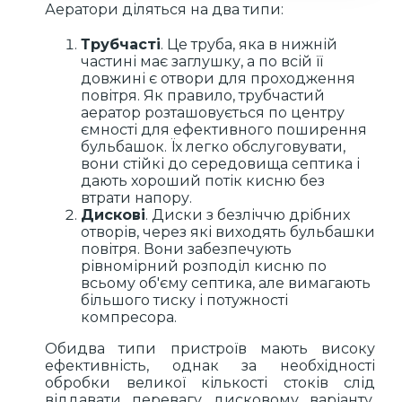
Аератори діляться на два типи:
Трубчасті
. Це труба, яка в нижній
частині має заглушку, а по всій її
довжині є отвори для проходження
повітря. Як правило, трубчастий
аератор розташовується по центру
ємності для ефективного поширення
бульбашок. Їх легко обслуговувати,
вони стійкі до середовища септика і
дають хороший потік кисню без
втрати напору.
Дискові
. Диски з безліччю дрібних
отворів, через які виходять бульбашки
повітря. Вони забезпечують
рівномірний розподіл кисню по
всьому об'єму септика, але вимагають
більшого тиску і потужності
компресора.
Обидва типи пристроїв мають високу
ефективність, однак за необхідності
обробки великої кількості стоків слід
віддавати перевагу дисковому варіанту.