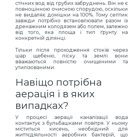
стічних вод від грубих забруднень. Він не є
повноцінною очисною спорудою, оскільки
не видаляє домішки на 100%. Тому септик
завжди потрібно встановлювати разом із
дренажним колодязем або полем, залежно
від того, яка площа і тип ґрунту на
конкретній ділянці.
Тільки після проходження стоків через
шар щебеню, піску та землі вони
вважаються повністю очищеними та
утилізованими.
Навіщо потрібна
аерація і в яких
випадках?
У процесі аерації каналізації вода
контактує з бульбашками повітря. У ньому
міститься кисень, необхідний для
життєдіяльності аеробних бактерій, що