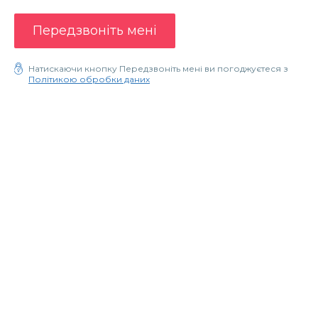
Передзвоніть мені
Натискаючи кнопку Передзвоніть мені ви погоджуєтеся з
Політикою обробки даних