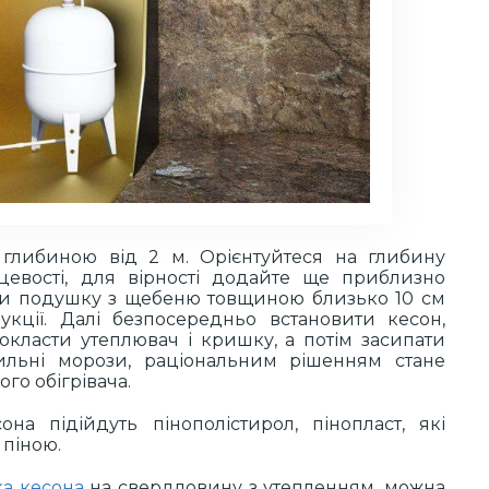
глибиною від 2 м. Орієнтуйтеся на глибину
цевості, для вірності додайте ще приблизно
сти подушку з щебеню товщиною близько 10 см
укції. Далі безпосередньо встановити кесон,
окласти утеплювач і кришку, а потім засипати
ильні морози, раціональним рішенням стане
го обігрівача.
она підійдуть пінополістирол, пінопласт, які
піною.
ка кесона
на свердловину з утепленням, можна