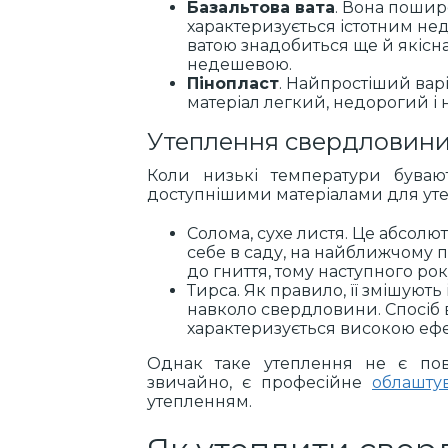
Базальтова вата
. Вона пошир
характеризується істотним нед
ватою знадобиться ще й якісн
недешевою.
Пінопласт
. Найпростіший вар
матеріал легкий, недорогий і 
Утеплення свердловини 
Коли низькі температури буваю
доступнішими матеріалами для ут
Солома, сухе листя. Це абсолю
себе в саду, на найближчому по
до гниття, тому наступного р
Тирса. Як правило, її змішують
навколо свердловини. Спосіб в
характеризується високою ефе
Однак таке утеплення не є пов
звичайно, є професійне
облашту
утепленням.