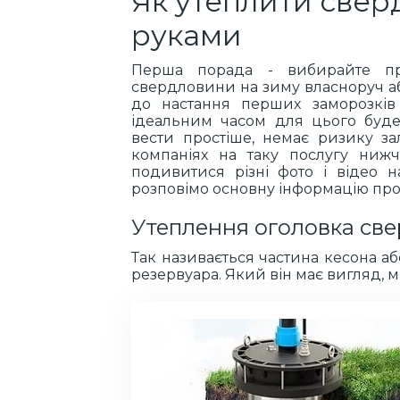
Як утеплити свер
руками
Перша порада - вибирайте пр
свердловини на зиму власноруч а
до настання перших заморозків 
ідеальним часом для цього буде
вести простіше, немає ризику з
компаніях на таку послугу нижч
подивитися різні фото і відео 
розповімо основну інформацію про
Утеплення оголовка св
Так називається частина кесона аб
резервуара. Який він має вигляд, 