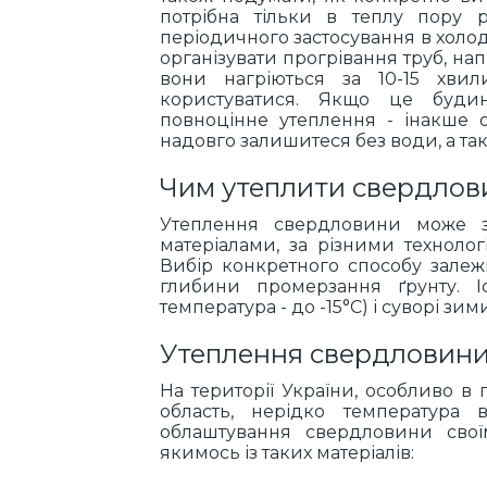
потрібна тільки в теплу пору р
періодичного застосування в холод
організувати прогрівання труб, на
вони нагріються за 10-15 хви
користуватися. Якщо це будин
повноцінне утеплення - інакше 
надовго залишитеся без води, а т
Чим утеплити свердлови
Утеплення свердловини може з
матеріалами, за різними технолог
Вибір конкретного способу залеж
глибини промерзання ґрунту. 
температура - до -15°С) і суворі зи
Утеплення свердловини
На території України, особливо в п
область, нерідко температура 
облаштування свердловини свої
якимось із таких матеріалів: