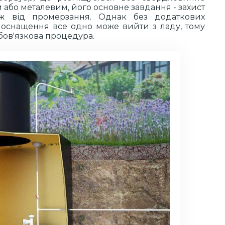
 або металевим, його основне завдання - захист
ож від промерзання. Однак без додаткових
и оснащення все одно може вийти з ладу, тому
бов'язкова процедура.