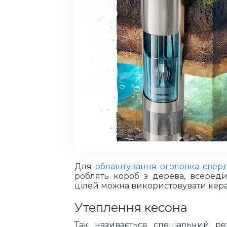
Для
облаштування оголовка свер
роблять короб з дерева, всереди
цілей можна використовувати керам
Утеплення кесона
Так називається спеціальний ре