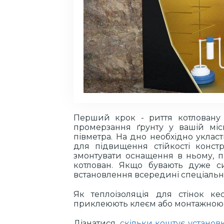
Перший крок - риття котловану 
промерзання ґрунту у вашій міс
півметра. На дно необхідно укла
для підвищення стійкості констр
змонтувати оснащення в ньому, п
котлован. Якщо бувають дуже с
встановлення всередині спеціально
Як теплоізоляція для стінок кес
приклеюють клеєм або монтажною 
Дізнатися,
скільки коштує установ