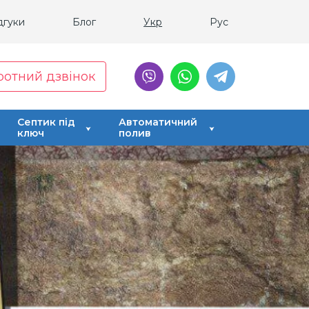
дгуки
Блог
Укр
Рус
ротний дзвінок
Септик під
Автоматичний
ключ
полив