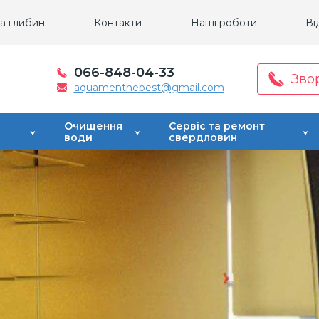
а глибин
Контакти
Наші роботи
Ві
066-848-04-33
Зво
aquamenthebest@gmail.com
Очищення
Сервіс та ремонт
води
свердловин