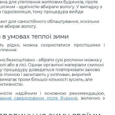
ена для утеплення житлових будинків, проте
оліком - здатністю вбирати вологу. У випадку з
а гідроізоляція, тому процедура вийде
іант для самостійного облаштування, оскільки
не вбирає вологу.
в умовах теплої зими
ть рідко, можна скористатися простішими і
еплення:
тно безкоштовно - зібрати сухі рослини можна у
лі або в лісі. Однак органічні матеріали схильні
оку процедуру доведеться повторювати заново.
 із глиною і засипають у котлован, виритий
имагає трохи більшої кількості зусиль, але
ктивністю.
ністю надійним і основною рекомендацією,
вання свердловини після буріння
, включно з