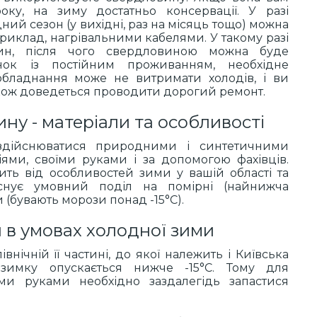
оку, на зиму достатньо консервації. У разі
ний сезон (у вихідні, раз на місяць тощо) можна
приклад, нагрівальними кабелями. У такому разі
лин, після чого свердловиною можна буде
ок із постійним проживанням, необхідне
обладнання може не витримати холодів, і ви
акож доведеться проводити дорогий ремонт.
ну - матеріали та особливості
дійснюватися природними і синтетичними
іями, своїми руками і за допомогою фахівців.
ить від особливостей зими у вашій області та
Існує умовний поділ на помірні (найнижча
ми (бувають морози понад -15°С).
 в умовах холодної зими
івнічній її частині, до якої належить і Київська
взимку опускається нижче -15°С. Тому для
ми руками необхідно заздалегідь запастися