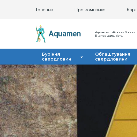
Головна
Про компанію
Карт
Aquamen
Aquamen: Чіткість Якість
Відповідальність
Буріння
Облаштування
свердловин
свердловини