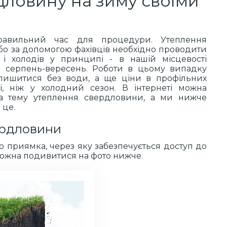
дловину на зиму своїми
авильний час для процедури. Утеплення
бо за допомогою фахівців необхідно проводити
і холодів у принципі - в нашій місцевості
 серпень-вересень. Роботи в цьому випадку
алишитися без води, а ще ціни в профільних
і, ніж у холодний сезон. В інтернеті можна
на тему утеплення свердловини, а ми нижче
 це.
ердловини
о приямка, через яку забезпечується доступ до
можна подивитися на фото нижче.