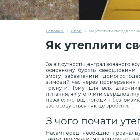
Головна
Блог
Як утеплити свердлловин
Як утеплити с
За відсутності централізованого в
основному бурять свердловини. 
змогу забезпечити домогоспода
зимовий час через промерзання тех
тріснути. Тому для всіх власни
питання, як утеплити свердловину
незалежно від погоди і без ризику
застосовуються і як це зробити.
З чого почати ут
Насамперед необхідно проаналізу
також подумати, як конкретно в