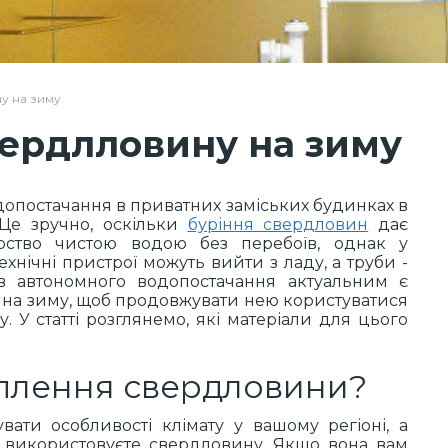
у на зиму
вердлловину на зиму
одопостачання в приватних заміських будинках в
Це зручно, оскільки
буріння свердловин
дає
рство чистою водою без перебоїв, однак у
нічні пристрої можуть вийти з ладу, а труби -
ків автономного водопостачання актуальним є
 на зиму, щоб продовжувати нею користуватися
. У статті розглянемо, які матеріали для цього
еплення свердловини?
вати особливості клімату у вашому регіоні, а
и використовуєте свердловину. Якщо вона вам