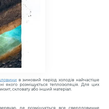
дловини
в зимовий період холодів найчастіше
ні якого розміщується теплоізоляція. Для цих
зит, скловату або інший матеріал.
зервуар, де розміщується все свердловинне